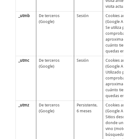
visita anterior, y la
visita actual
_utmb
De terceros
Sesión
Cookies analíticas
(Google)
(Google Analytics):
Se utiliza para
comprobar
aproximadament
cuánto tiempo te
quedas en un sitio
_utmc
De terceros
Sesión
Cookies analíticas
(Google)
(Google Analytics):
Utilizado para
comprobar
aproximadament
cuánto tiempo te
quedas en un sitio
_utmz
De terceros
Persistente,
Cookies analíticas
(Google)
6 meses
(Google Analytics):
Sitios desde
donde un visitant
vino (motor de
búsqueda,