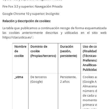
Fire Fox 3.5 y superior; Navegación Privada
Google Chrome 10 y superior; Incógnito
Relación y descripción de cookies:
La tabla que publicamos a continuación recoge de forma esquematizada
las cookies anteriormente descritas y utilizadas en el sitio web
https://ctacustica.es/ :
Nombre
Dominio de
Duración
Uso de cookie
de
cookie
(sesión,
(Finalidad)
cookie
(Propias/terceros)
persistente)
(Técnicas-
Preferencias-
Analíticas-
Publicidad)
_utma
De terceros
Persistente,
Cookies analíticas
(Google)
2 años
(Google Analytics):
Almacena el
número de visitas
de cada usuario, e
momento de la
primera visita, la