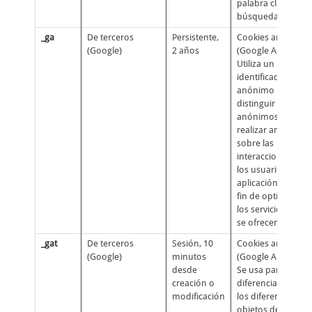
palabra clave de
búsqueda, enlace)
_ga
De terceros
Persistente,
Cookies analíticas
(Google)
2 años
(Google Analytics):
Utiliza un
identificador
anónimo para
distinguir usuario
anónimos y
realizar análisis
sobre las
interacciones de
los usuarios en la
aplicación con el
fin de optimizar
los servicios que
se ofrecen
_gat
De terceros
Sesión, 10
Cookies analíticas
(Google)
minutos
(Google Analytics):
desde
Se usa para
creación o
diferenciar entre
modificación
los diferentes
objetos de