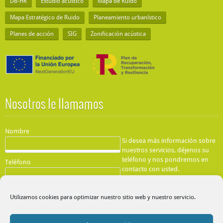
DB-HR
Estudio acústico
Mapa de Ruido
Mapa Estratégico de Ruido
Planeamiento urbanístico
Planes de acción
SIG
Zonificación acústica
Nosotros le llamamos
Nombre
Si desea más información sobre
nuestros servicios, déjenos su
teléfono y nos pondremos en
Teléfono
contacto con usted.
He leído y acepto la
Protección de Datos
Utilizamos cookies para optimizar nuestro sitio web y nuestro servicio.